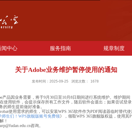
新闻中心
服务指南
规章制度
关于Adobe业务维护暂停使用的通知
发布时间：2025-09-25
浏览次数：
1678
be产品因业务需要，将于9月30日至10月8日期间进行系统维护。维护期间
在使用软件，会提示保存所有工作文件，随后软件会退出；如果尝试登录
任务的师生提前做好准备。
crobat使用需求的师生，可以安装WPS 365软件作为PDF阅读器临时替
学师生们！WPS旗舰版账号免费领
》
，领取WPS 365旗舰版权益，使用其
解！
udan.edu.cn咨询。