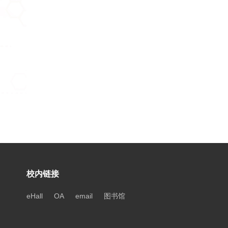
校内链接
eHall
OA
email
图书馆